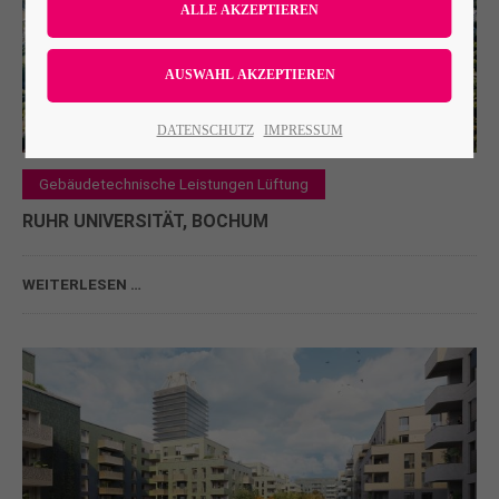
Lorem ipsum dolor sit amet:
24h
DATENSCHUTZ
IMPRESSUM
/ 365days
Gebäudetechnische Leistungen Lüftung
RUHR UNIVERSITÄT, BOCHUM
We offer support for our customers
Mon - Fri 8:00am - 5:00pm
(GMT +1)
WEITERLESEN …
Get in touch
Cybersteel Inc.
376-293 City Road, Suite 600
San Francisco, CA 94102
Have any questions?