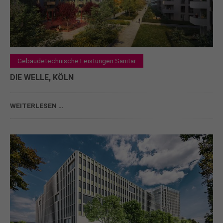
+44 1234 567 890
Drop us a line
info@yourdomain.com
Gebäudetechnische Leistungen Sanitär
About us
DIE WELLE, KÖLN
Lorem ipsum dolor sit amet, consectetuer
adipiscing elit.
WEITERLESEN …
Aenean commodo ligula eget dolor. Aenean massa.
Cum sociis natoque penatibus et magnis dis
parturient montes, nascetur ridiculus mus. Donec
quam felis, ultricies nec.