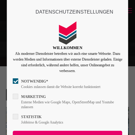
Menu
DATENSCHUTZEINSTELLUNGEN
Login
Benutzername
WILLKOMMEN
Als moderner Dienstleister betreiben wir auch eine smarte Webseite. Dazu
Passwort
werden Medien und Informationen über externe Dienstleister geladen. Einige
sind erforderlich, während andere helfen, unser Onlineangebot zu
verbessern.
NOTWENDIG*
Angemeldet bleiben
Cookies zulassen damit die Website korrekt funktioniert
MARKETING
Externe Medien wie Google Maps, OpenStreetMap und Youtube
zulassen
Anmelden
STATISTIK
Register
|
Lost your password?
Jobbörse & Google Analytics
Support