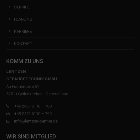
SERVICE
PLANUNG
KARRIERE
KONTAKT
KOMM ZU UNS
LENTZEN
GEBÄUDETECHNIK GMBH
An Fürthenrode 51
52511 Geilenkirchen - Deutschland
+49 2451 6110 – 700
+49 2451 6110 – 799
info@lentzen-partner.de
WIR SIND MITGLIED