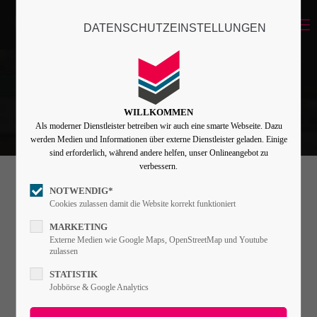
Menu
DATENSCHUTZEINSTELLUNGEN
Login
Benutzername
WILLKOMMEN
Als moderner Dienstleister betreiben wir auch eine smarte Webseite. Dazu
Passwort
werden Medien und Informationen über externe Dienstleister geladen. Einige
sind erforderlich, während andere helfen, unser Onlineangebot zu
verbessern.
NOTWENDIG*
Accordion
Angemeldet bleiben
Cookies zulassen damit die Website korrekt funktioniert
MARKETING
Externe Medien wie Google Maps, OpenStreetMap und Youtube
Lorem ipsum dolor sit amet, consectetuer
zulassen
Anmelden
adipiscing elit. Aenean commodo ligula eget
STATISTIK
Register
|
Lost your password?
Jobbörse & Google Analytics
dolor. Aenean massa.
Support