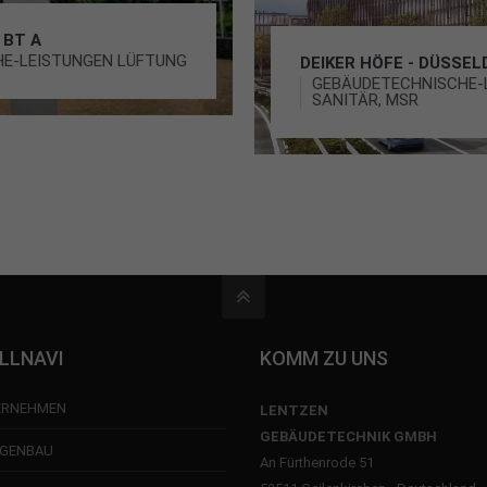
 BT A
E-LEISTUNGEN LÜFTUNG
DEIKER HÖFE - DÜSSE
GEBÄUDETECHNISCHE-L
SANITÄR, MSR
LLNAVI
KOMM ZU UNS
ERNEHMEN
LENTZEN
GEBÄUDETECHNIK GMBH
GENBAU
An Fürthenrode 51