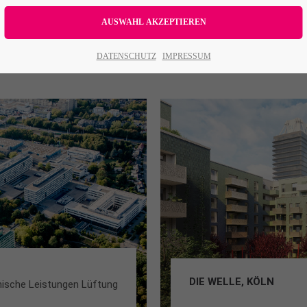
All
Logo
Web
Print
Video
DATENSCHUTZ
IMPRESSUM
DIE WELLE, KÖLN
ische Leistungen Lüftung