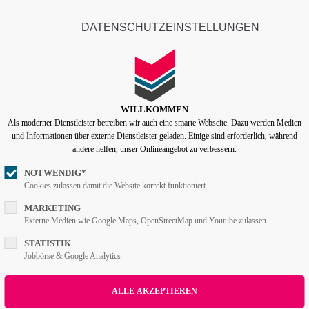
info@lentzen-partner.de
Company
DATENSCHUTZEINSTELLUNGEN
ort
Get in touch
Home
Features
Pages
Portfoli
psum dolor sit amet:
Cybersteel Inc.
376-293 City Road, Suite 600
San Francisco, CA 94102
WILLKOMMEN
Als moderner Dienstleister betreiben wir auch eine smarte Webseite. Dazu werden Medien
4h
und Informationen über externe Dienstleister geladen. Einige sind erforderlich, während
/ 365days
Have any questions?
andere helfen, unser Onlineangebot zu verbessern.
+44 1234 567 890
NOTWENDIG*
Cookies zulassen damit die Website korrekt funktioniert
Drop us a line
info@yourdomain.com
r support for our customers
MARKETING
Externe Medien wie Google Maps, OpenStreetMap und Youtube zulassen
ri 8:00am - 5:00pm
(GMT +1)
STATISTIK
Jobbörse & Google Analytics