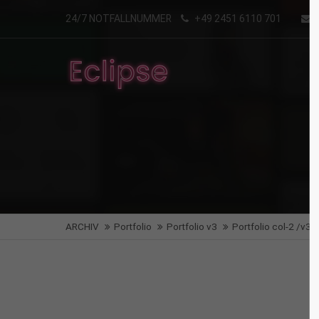
24/7 NOTFALLNUMMER
+49 2451 6110 701
Login
Supp
Benutzername
Lorem i
2
Passwort
Angemeldet bleiben
We offe
ARCHIV
Portfolio
Portfolio v3
Portfolio col-2 /v3
Mon - F
Anmelden
Register
|
Lost your password?