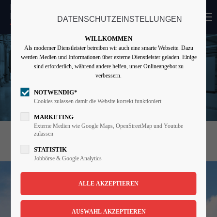
MENU
DATENSCHUTZEINSTELLUNGEN
Login
WILLKOMMEN
Benutzername
Als moderner Dienstleister betreiben wir auch eine smarte Webseite. Dazu
werden Medien und Informationen über externe Dienstleister geladen. Einige
sind erforderlich, während andere helfen, unser Onlineangebot zu
verbessern.
Passwort
NOTWENDIG*
Cookies zulassen damit die Website korrekt funktioniert
MARKETING
Externe Medien wie Google Maps, OpenStreetMap und Youtube
zulassen
RADSPORTZENTRUM
Angemeldet bleiben
KÖLN
STATISTIK
Jobbörse & Google Analytics
Anmelden
Register
|
Lost your password?
Support