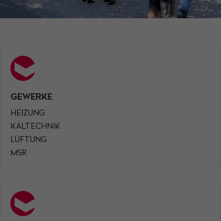
Have any questions?
+44 1234 567 890
Drop us a line
info@yourdomain.com
About us
GEWERKE
Lorem ipsum dolor sit amet, consectetuer
adipiscing elit.
HEIZUNG
KÄLTECHNIK
Aenean commodo ligula eget dolor. Aenean
LÜFTUNG
massa. Cum sociis natoque penatibus et magnis
MSR
dis parturient montes, nascetur ridiculus mus.
Donec quam felis, ultricies nec.