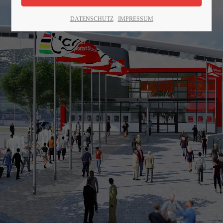
Lorem ipsum dolor sit amet:
DATENSCHUTZ
IMPRESSUM
24h
/ 365days
We offer support for our customers
Mon - Fri 8:00am - 5:00pm
(GMT +1)
Get in touch
Cybersteel Inc.
376-293 City Road, Suite 600
San Francisco, CA 94102