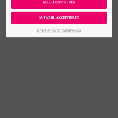
Lorem ipsum dolor sit amet:
24h
DATENSCHUTZ
IMPRESSUM
/ 365days
We offer support for our customers
Mon - Fri 8:00am - 5:00pm
(GMT +1)
Get in touch
Cybersteel Inc.
376-293 City Road, Suite 600
San Francisco, CA 94102
Have any questions?