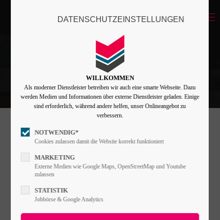
Menu
DATENSCHUTZEINSTELLUNGEN
Login
Benutzername
WILLKOMMEN
Als moderner Dienstleister betreiben wir auch eine smarte Webseite. Dazu
Passwort
werden Medien und Informationen über externe Dienstleister geladen. Einige
sind erforderlich, während andere helfen, unser Onlineangebot zu
verbessern.
NOTWENDIG*
Angemeldet bleiben
Cookies zulassen damit die Website korrekt funktioniert
MARKETING
Externe Medien wie Google Maps, OpenStreetMap und Youtube
zulassen
Anmelden
STATISTIK
Register
|
Lost your password?
Jobbörse & Google Analytics
Support