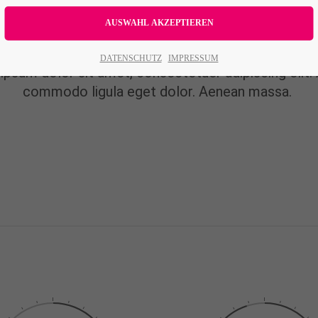
Animated Piechart
DATENSCHUTZ
IMPRESSUM
ipsum dolor sit amet, consectetuer adipiscing elit.
commodo ligula eget dolor. Aenean massa.