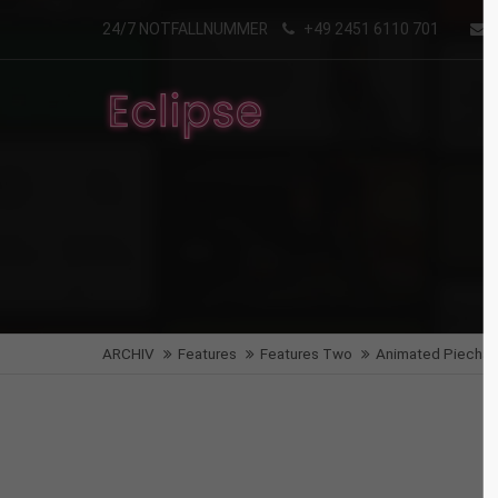
24/7 NOTFALLNUMMER
+49 2451 6110 701
Login
Supp
Benutzername
Lorem i
2
Passwort
Angemeldet bleiben
We offe
ARCHIV
Features
Features Two
Animated Piechar
Mon - F
Anmelden
Register
|
Lost your password?