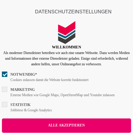
info@lentzen-partner.de
Company
DATENSCHUTZEINSTELLUNGEN
ort
Get in touch
Home
Features
Pages
Portfoli
psum dolor sit amet:
Cybersteel Inc.
376-293 City Road, Suite 600
San Francisco, CA 94102
WILLKOMMEN
Als moderner Dienstleister betreiben wir auch eine smarte Webseite. Dazu werden Medien
4h
und Informationen über externe Dienstleister geladen. Einige sind erforderlich, während
/ 365days
Have any questions?
andere helfen, unser Onlineangebot zu verbessern.
+44 1234 567 890
NOTWENDIG*
Cookies zulassen damit die Website korrekt funktioniert
Drop us a line
info@yourdomain.com
r support for our customers
MARKETING
t
Externe Medien wie Google Maps, OpenStreetMap und Youtube zulassen
ri 8:00am - 5:00pm
(GMT +1)
STATISTIK
Jobbörse & Google Analytics