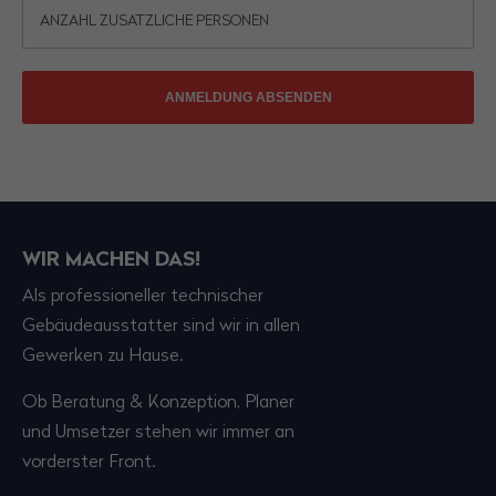
Have any questions?
+44 1234 567 890
Drop us a line
ANMELDUNG ABSENDEN
info@yourdomain.com
About us
Lorem ipsum dolor sit amet, consectetuer
WIR MACHEN DAS!
adipiscing elit.
Als professioneller technischer
Aenean commodo ligula eget dolor. Aenean
Gebäudeausstatter sind wir in allen
massa. Cum sociis natoque penatibus et magnis
Gewerken zu Hause.
dis parturient montes, nascetur ridiculus mus.
Donec quam felis, ultricies nec.
Ob Beratung & Konzeption, Planer
und Umsetzer stehen wir immer an
vorderster Front.