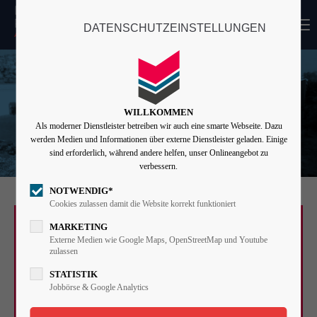
MENU
DATENSCHUTZEINSTELLUNGEN
Login
Benutzername
WILLKOMMEN
Als moderner Dienstleister betreiben wir auch eine smarte Webseite. Dazu
Passwort
werden Medien und Informationen über externe Dienstleister geladen. Einige
sind erforderlich, während andere helfen, unser Onlineangebot zu
verbessern.
NOTWENDIG*
Angemeldet bleiben
Cookies zulassen damit die Website korrekt funktioniert
MARKETING
Externe Medien wie Google Maps, OpenStreetMap und Youtube
zulassen
Anmelden
STATISTIK
ERÖFFNUNGSFEIER
Register
|
Lost your password?
Jobbörse & Google Analytics
Support