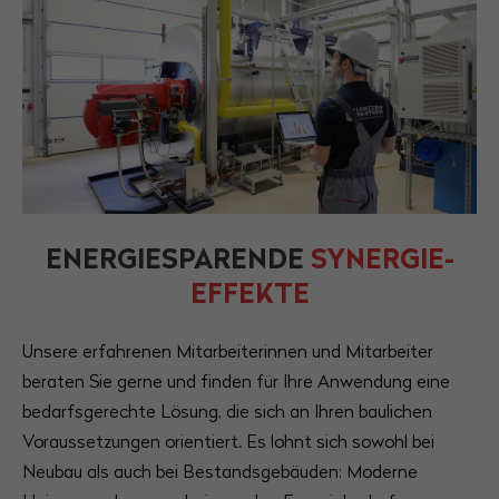
Have any questions?
+44 1234 567 890
Drop us a line
info@yourdomain.com
About us
Lorem ipsum dolor sit amet, consectetuer
ENERGIESPARENDE
SYNERGIE-
adipiscing elit.
EFFEKTE
Aenean commodo ligula eget dolor. Aenean
massa. Cum sociis natoque penatibus et magnis
Unsere erfahrenen Mitarbeiterinnen und Mitarbeiter
dis parturient montes, nascetur ridiculus mus.
beraten Sie gerne und finden für Ihre Anwendung eine
Donec quam felis, ultricies nec.
bedarfsgerechte Lösung, die sich an Ihren baulichen
Voraussetzungen orientiert. Es lohnt sich sowohl bei
Neubau als auch bei Bestandsgebäuden: Moderne