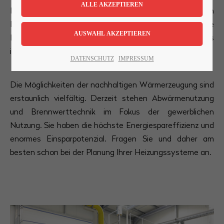
Potenzial bleibt vielfach ungenutzt. In vielen
Lorem ipsum dolor sit amet:
Industriegebäuden finden sich auch heute noch ältere
Heizungsanlagen mit immensem Rohstoffverbrauch. Das
ist extrem teuer und belastet unnötig die Umwelt.
24h
DATENSCHUTZ
IMPRESSUM
/ 365days
Die Möglichkeiten der nachhaltigen Wärmerzeugung sind
erstaunlich vielfältig. Derzeit stehen Abwärmenutzung
und Brennwerttechnik im Fokus der gewerblichen
We offer support for our customers
Nutzung. Sie haben die höchste Energiespareffizienz und
Mon - Fri 8:00am - 5:00pm
(GMT +1)
enormes Einsparpotenzial. Fragen Sie und daher am
Get in touch
besten schon bei der Planung Ihrer Heizungssysteme an.
Cybersteel Inc.
376-293 City Road, Suite 600
San Francisco, CA 94102