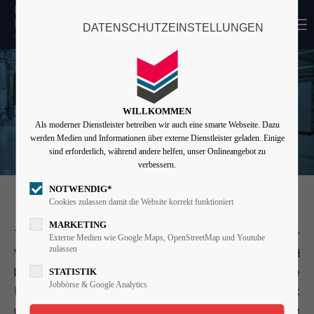
MENU
DATENSCHUTZEINSTELLUNGEN
Login
Benutzername
WILLKOMMEN
Als moderner Dienstleister betreiben wir auch eine smarte Webseite. Dazu
Passwort
werden Medien und Informationen über externe Dienstleister geladen. Einige
sind erforderlich, während andere helfen, unser Onlineangebot zu
verbessern.
NOTWENDIG*
Angemeldet bleiben
HEIZTECHNIK
Cookies zulassen damit die Website korrekt funktioniert
MARKETING
Technologien wie Wärmerückgewinnungssysteme oder
Externe Medien wie Google Maps, OpenStreetMap und Youtube
zulassen
Anmelden
Wärmepumpen ermöglichen effizientes und
STATISTIK
kostengünstigeres Heizen – damit ist auch die
Register
|
Lost your password?
Jobbörse & Google Analytics
Beheizung großer Werk- und Produktionshallen effizient
Support
und kostensparend möglich. Aber das vorhandene