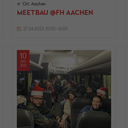
Ort: Aachen
MEETBAU @FH AACHEN
27.04.2023, 10:00–16:00
10
DEZ
2022