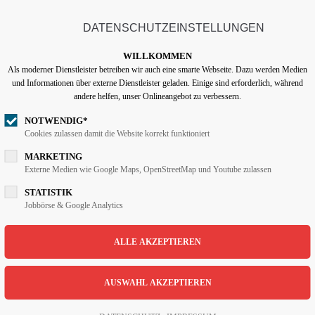
info@lentzen-partner.de
DATENSCHUTZEINSTELLUNGEN
ort
Get in touch
START
UNTERNEHMEN
WILLKOMMEN
Als moderner Dienstleister betreiben wir auch eine smarte Webseite. Dazu werden Medien
psum dolor sit amet:
Cybersteel Inc.
und Informationen über externe Dienstleister geladen. Einige sind erforderlich, während
376-293 City Road, Suite 6
andere helfen, unser Onlineangebot zu verbessern.
San Francisco, CA 94102
NOTWENDIG*
4h
Cookies zulassen damit die Website korrekt funktioniert
/ 365days
MARKETING
Have any questions?
Externe Medien wie Google Maps, OpenStreetMap und Youtube zulassen
+44 1234 567 890
STATISTIK
Jobbörse & Google Analytics
Drop us a line
 support for our customers
info@yourdomain.com
i 8:00am - 5:00pm
(GMT +1)