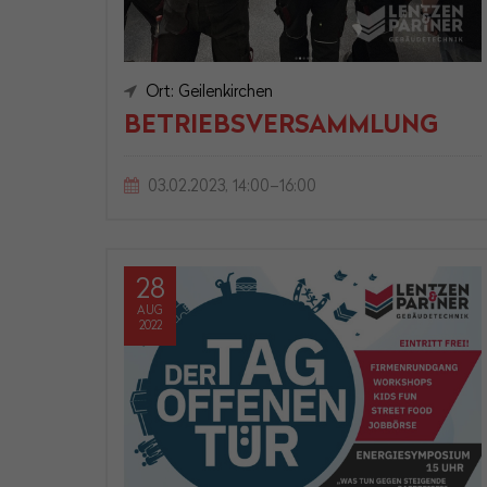
Ort: Geilenkirchen
BETRIEBSVERSAMMLUNG
03.02.2023, 14:00–16:00
28
AUG
2022