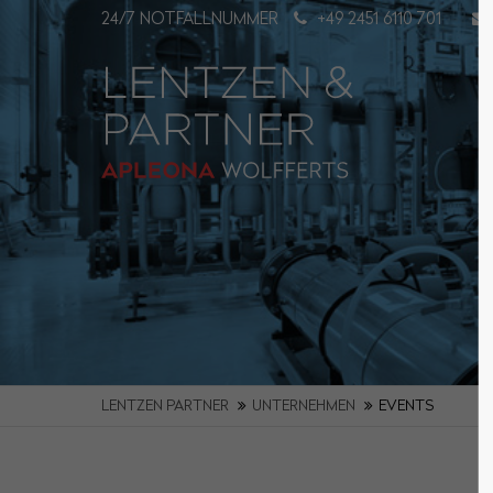
24/7 NOTFALLNUMMER
+49 2451 6110 701
Login
Supp
Benutzername
Lorem i
2
Passwort
Angemeldet bleiben
We offer
Mon - Fr
LENTZEN PARTNER
UNTERNEHMEN
EVENTS
Anmelden
Register
|
Lost your password?