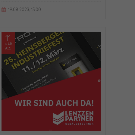
19.08.2023, 15:00
11
MÄR
2023