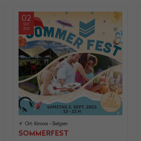
02
SEP
2023
Ort: Kinrooi - Belgien
SOMMERFEST