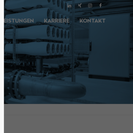
About us
LEISTUNGEN
KARRIERE
KONTAKT
Lorem ipsum dolor sit amet,
00
consectetuer adipiscing elit.
Aenean commodo ligula eget dolor.
Aenean massa. Cum sociis natoque
penatibus et magnis dis parturient
montes, nascetur ridiculus mus.
Donec quam felis, ultricies nec.