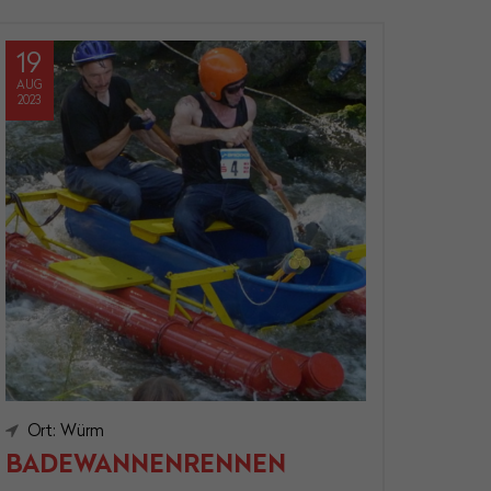
19
AUG
2023
Ort: Würm
BADEWANNENRENNEN