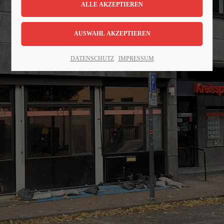
Lorem ipsum dolor sit amet:
24h
DATENSCHUTZ
IMPRESSUM
/ 365days
We offer support for our customers
Mon - Fri 8:00am - 5:00pm
(GMT +1)
Get in touch
Cybersteel Inc.
376-293 City Road, Suite 600
San Francisco, CA 94102