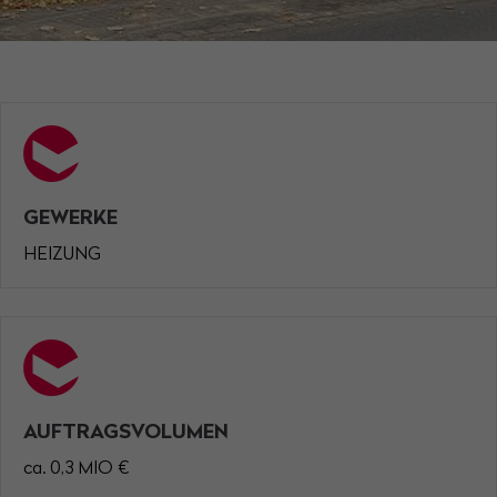
Have any questions?
+44 1234 567 890
Drop us a line
info@yourdomain.com
About us
GEWERKE
Lorem ipsum dolor sit amet, consectetuer
adipiscing elit.
HEIZUNG
Aenean commodo ligula eget dolor. Aenean
massa. Cum sociis natoque penatibus et magnis
dis parturient montes, nascetur ridiculus mus.
Donec quam felis, ultricies nec.
AUFTRAGSVOLUMEN
ca. 0,3 MIO €