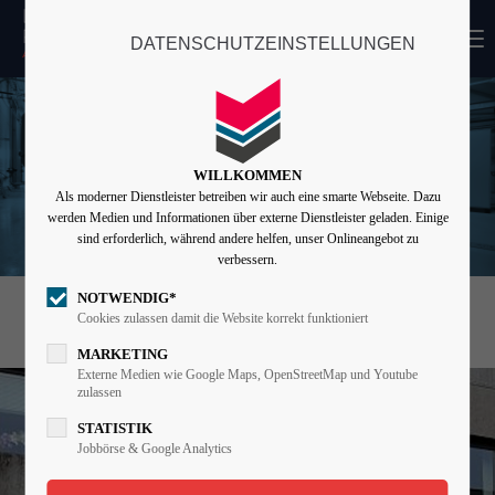
MENU
DATENSCHUTZEINSTELLUNGEN
Login
Benutzername
WILLKOMMEN
Als moderner Dienstleister betreiben wir auch eine smarte Webseite. Dazu
Passwort
werden Medien und Informationen über externe Dienstleister geladen. Einige
sind erforderlich, während andere helfen, unser Onlineangebot zu
verbessern.
NOTWENDIG*
KREISSPARKASSE
Angemeldet bleiben
EUSKIRCHEN
Cookies zulassen damit die Website korrekt funktioniert
MARKETING
Externe Medien wie Google Maps, OpenStreetMap und Youtube
zulassen
Anmelden
STATISTIK
Register
|
Lost your password?
Jobbörse & Google Analytics
Support